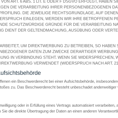
 ART. 6 ABS. 1 LIT. E ODER F DSGVO ERFOLGT, HABEN SI
EGEN DIE VERARBEITUNG IHRER PERSONENBEZOGENEN DAT
PROFILING. DIE JEWEILIGE RECHTSGRUNDLAGE, AUF DENE
DERSPRUCH EINLEGEN, WERDEN WIR IHRE BETROFFENEN 
ENDE SCHUTZWÜRDIGE GRÜNDE FÜR DIE VERARBEITUNG NA
UNG DIENT DER GELTENDMACHUNG, AUSÜBUNG ODER VER
BEITET, UM DIREKTWERBUNG ZU BETREIBEN, SO HABEN S
NBEZOGENER DATEN ZUM ZWECKE DERARTIGER WERBUNG E
RBUNG IN VERBINDUNG STEHT. WENN SIE WIDERSPRECHEN
IREKTWERBUNG VERWENDET (WIDERSPRUCH NACH ART. 21 A
ufsichts­behörde
enen ein Beschwerderecht bei einer Aufsichtsbehörde, insbesondere 
toßes zu. Das Beschwerderecht besteht unbeschadet anderweitiger ve
willigung oder in Erfüllung eines Vertrags automatisiert verarbeiten, 
e die direkte Übertragung der Daten an einen anderen Verantwortlich