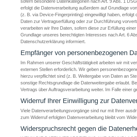
sofern besondere Datenkategorien nach Art. 9 Abs. 1 DSGV
erfolgt die Datenverarbeitung außerdem auf Grundlage von A
(z. B. via Device-Fingerprinting) eingewilligt haben, erfol
Daten zur Vertragserfüllung oder zur Durchführung vorvert
verarbeiten wir Ihre Daten, sofern diese zur Erfüllung eine
Grundlage unseres berechtigten Interesses nach Art. 6 Abs.
Datenschutzerklärung informiert.
Empfänger von personenbezogenen Da
Im Rahmen unserer Geschäftstätigkeit arbeiten wir mit v
externen Stellen erforderlich. Wir geben personenbezogene 
hierzu verpflichtet sind (z. B. Weitergabe von Daten an S
sonstige Rechtsgrundlage die Datenweitergabe erlaubt. B
Vertrags über Auftragsverarbeitung weiter. Im Falle eine
Widerruf Ihrer Einwilligung zur Datenve
Viele Datenverarbeitungsvorgänge sind nur mit Ihrer ausdrüc
zum Widerruf erfolgten Datenverarbeitung bleibt vom Wider
Widerspruchsrecht gegen die Datenerh