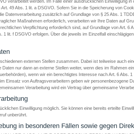
O verarbeitet werden. Im Falle einer ausdrücklichen Einwilligung in
rt. 49 Abs. 1 lit. a DSGVO. Sofern Sie in die Speicherung von Cookie
gt die Datenverarbeitung zusätzlich auf Grundlage von § 25 Abs. 1 TDDDG
raglicher Maßnahmen erforderlich, verarbeiten wir Ihre Daten auf Gr
r rechtlichen Verpflichtung erforderlich sind, auf Grundlage von Art. 
 1 lit. f DSGVO erfolgen. Über die jeweils im Einzelfall einschlägig
ten
erschiedenen externen Stellen zusammen. Dabei ist teilweise auch e
Daten nur dann an externe Stellen weiter, wenn dies im Rahmen einer 
teuerbehörden), wenn wir ein berechtigtes Interesse nach Art. 6 Abs.
eim Einsatz von Auftragsverarbeitern geben wir personenbezogene Da
r gemeinsamen Verarbeitung wird ein Vertrag über gemeinsame Verarb
rarbeitung
klichen Einwilligung möglich. Sie können eine bereits erteilte Einwil
ruf unberührt.
ebung in besonderen Fällen sowie gegen Dire