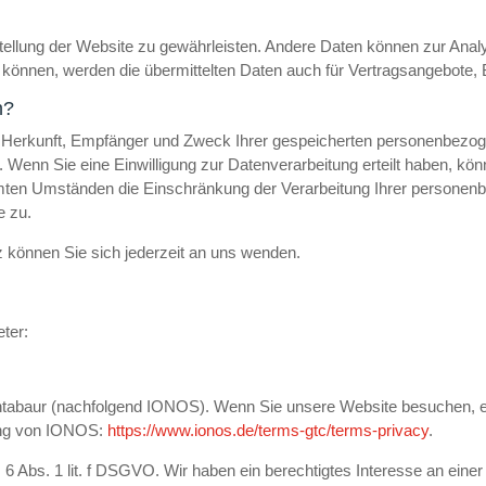
itstellung der Website zu gewährleisten. Andere Daten können zur An
önnen, werden die übermittelten Daten auch für Vertragsangebote, B
n?
ber Herkunft, Empfänger und Zweck Ihrer gespeicherten personenbezo
Wenn Sie eine Einwilligung zur Datenverarbeitung erteilt haben, könne
mten Umständen die Einschränkung der Verarbeitung Ihrer personenb
e zu.
können Sie sich jederzeit an uns wenden.
ter:
ontabaur (nachfolgend IONOS). Wenn Sie unsere Website besuchen, er
ung von IONOS:
https://www.ionos.de/terms-gtc/terms-privacy
.
 Abs. 1 lit. f DSGVO. Wir haben ein berechtigtes Interesse an einer