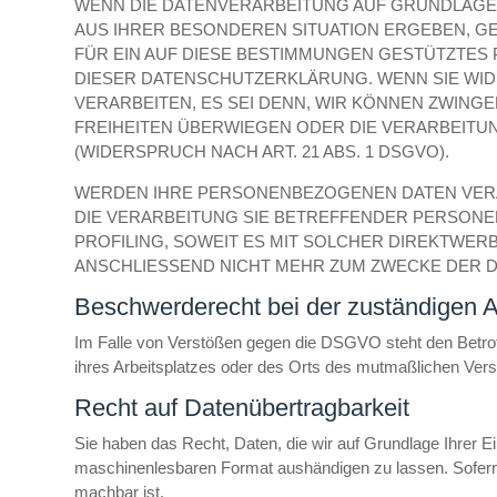
WENN DIE DATENVERARBEITUNG AUF GRUNDLAGE VON
AUS IHRER BESONDEREN SITUATION ERGEBEN, G
FÜR EIN AUF DIESE BESTIMMUNGEN GESTÜTZTES 
DIESER DATENSCHUTZERKLÄRUNG. WENN SIE WI
VERARBEITEN, ES SEI DENN, WIR KÖNNEN ZWING
FREIHEITEN ÜBERWIEGEN ODER DIE VERARBEIT
(WIDERSPRUCH NACH ART. 21 ABS. 1 DSGVO).
WERDEN IHRE PERSONENBEZOGENEN DATEN VERAR
DIE VERARBEITUNG SIE BETREFFENDER PERSONE
PROFILING, SOWEIT ES MIT SOLCHER DIREKTWE
ANSCHLIESSEND NICHT MEHR ZUM ZWECKE DER D
Beschwerde­recht bei der zuständigen A
Im Falle von Verstößen gegen die DSGVO steht den Betroff
ihres Arbeitsplatzes oder des Orts des mutmaßlichen Vers
Recht auf Daten­übertrag­barkeit
Sie haben das Recht, Daten, die wir auf Grundlage Ihrer Ein
maschinenlesbaren Format aushändigen zu lassen. Sofern Si
machbar ist.