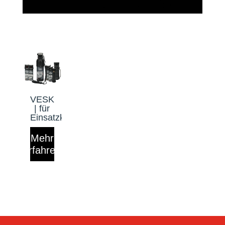
VESK
| für
Einsatzkräfte
Mehr
erfahren