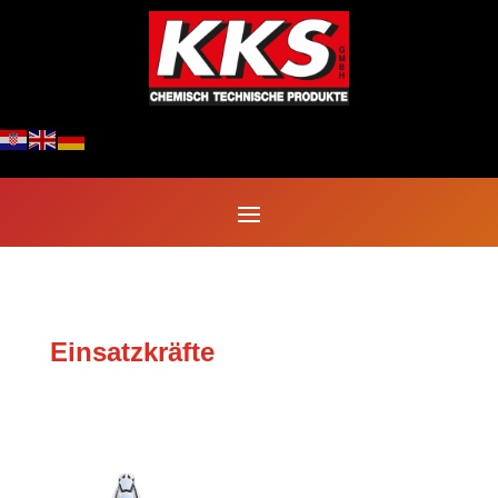
Einsatzkräfte
VESK