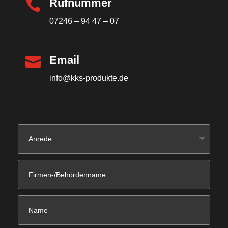
Rufnummer

07246 – 94 47 – 07
Email

info@kks-produkte.de