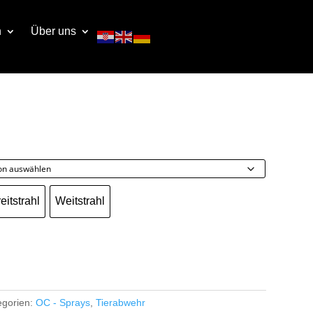
n
Über uns
eitstrahl
Weitstrahl
Breitstrahl
Weitstrahl
egorien:
OC - Sprays
,
Tierabwehr